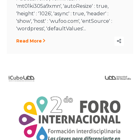
'mt01ki305a9xmn', 'autoResize' : true,
'height' : '1026', 'async' : true, 'header' :
'show', 'host' : 'wufoo.com', 'entSource' :
'wordpress', 'defaultValues'...
Read More